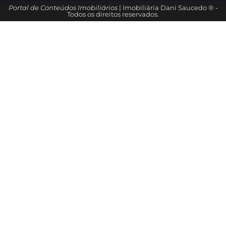
Portal de Conteúdos Imobiliários
| Imobiliária Dani Saucedo ® -
Todos os direitos reservados.