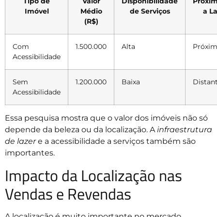
Tipo de
Valor
Disponibilidade
Proxi
Imóvel
Médio
de Serviços
a L
(R$)
Com
1.500.000
Alta
Próxi
Acessibilidade
Sem
1.200.000
Baixa
Distan
Acessibilidade
Essa pesquisa mostra que o valor dos imóveis não só
depende da beleza ou da localização. A
infraestrutura
de lazer
e a acessibilidade a serviços também são
importantes.
Impacto da Localização nas
Vendas e Revendas
A localização é muito importante no mercado