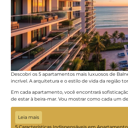
Descobri os 5 apartamentos mais luxuosos de Baln
incrível. A arquitetura e o estilo de vida da região 
Em cada apartamento, você encontrará sofisticação
de estar à beira-mar. Vou mostrar como cada um de
Leia mais
5 Características Indispensáveis em Apartamento