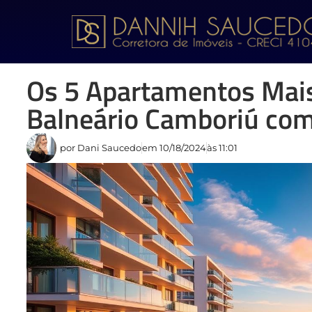
Os 5 Apartamentos Mai
Balneário Camboriú com
por
Dani Saucedo
em
10/18/2024
às
11:01