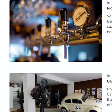
Imo
PR
Vo
Ba
su
no
Imo
ON
Co
Ca
Ba
of