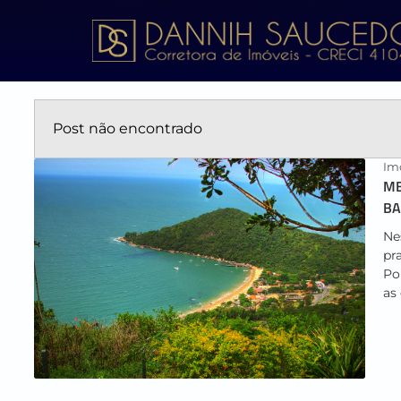
Post não encontrado
Imo
ME
BA
Ne
pr
Po
as 