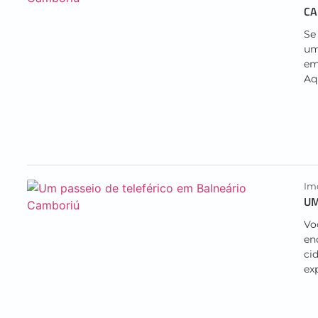
CA
Se
um
em
Aq
Imo
UM
Vo
en
ci
exp