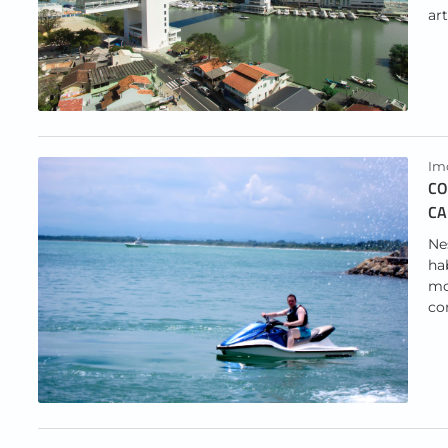
ar
Imo
CO
C
Ne
ha
mo
com