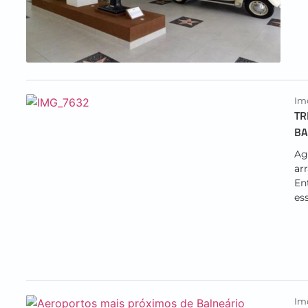
Imo
TR
BA
Ag
ar
En
ess
Imo