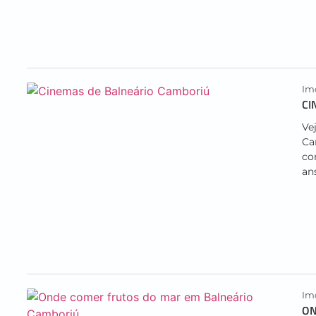
Imo
CI
Ve
Ca
co
an
Imo
ON