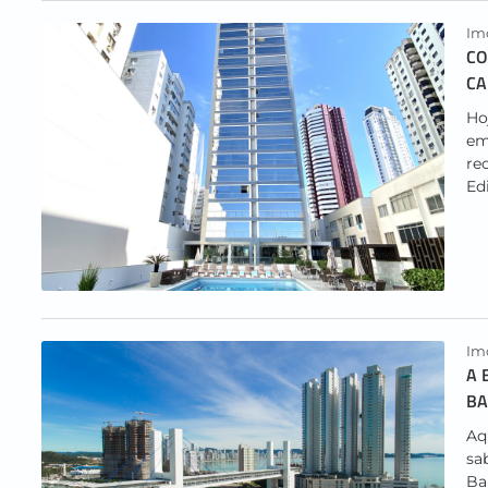
Imo
CO
CA
Ho
em
re
Edi
Imo
A 
BA
Aq
sa
Ba