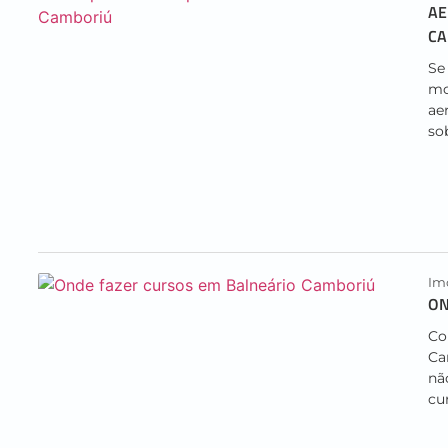
AE
C
Se
mo
ae
so
Imo
ON
Co
Ca
nã
cu