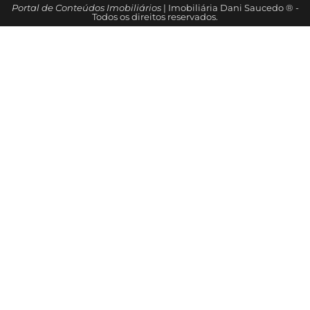
Portal de Conteúdos Imobiliários
| Imobiliária Dani Saucedo ® -
Todos os direitos reservados.