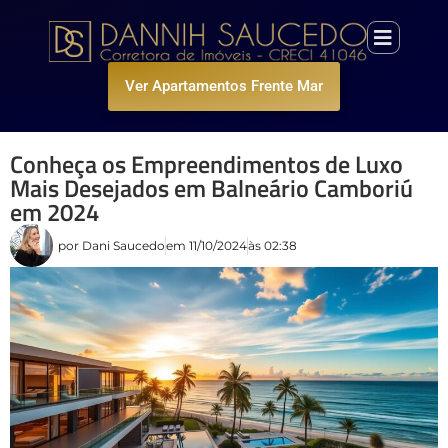
Ver Apartamentos Frente Mar
Conheça os Empreendimentos de Luxo
Mais Desejados em Balneário Camboriú
em 2024
por
Dani Saucedo
em
11/10/2024
às
02:38