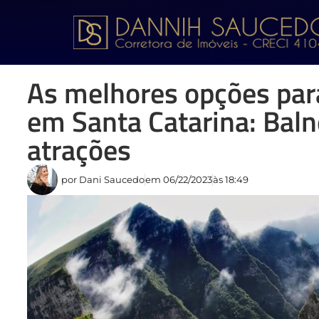
As melhores opções par
em Santa Catarina: Baln
atrações
por
Dani Saucedo
em
06/22/2023
às
18:49