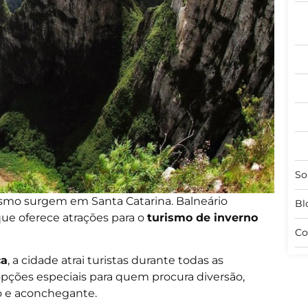
So
ismo surgem em Santa Catarina. Balneário
Bl
ue oferece atrações para o
turismo de inverno
Co
ca
, a cidade atrai turistas durante todas as
opções especiais para quem procura diversão,
io e aconchegante.