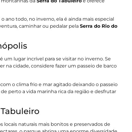
as montanhas da
Serra do Tabuleiro
e oferece
a o ano todo, no inverno, ela é ainda mais especial
aventura, caminhar ou pedalar pela
Serra do Rio do
nópolis
 um lugar incrível para se visitar no inverno. Se
er na cidade, considere fazer um passeio de barco
 com o clima frio e mar agitado deixando o passeio
de perto a vida marinha rica da região e desfrutar
 Tabuleiro
 locais naturais mais bonitos e preservados de
hectares, o parque abriga uma enorme diversidade