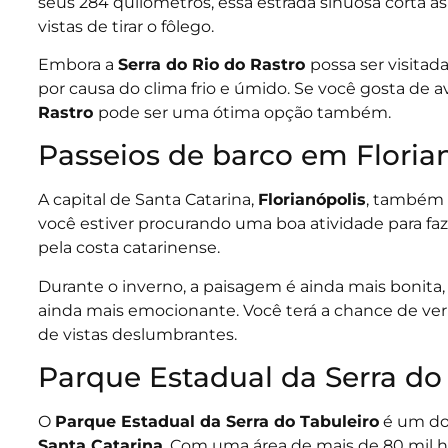
seus 284 quilômetros, essa estrada sinuosa corta 
vistas de tirar o fôlego.
Embora a
Serra do Rio do Rastro
possa ser visitad
por causa do clima frio e úmido. Se você gosta de 
Rastro
pode ser uma ótima opção também.
Passeios de barco em Floria
A capital de Santa Catarina,
Florianópolis
, também é
você estiver procurando uma boa atividade para faz
pela costa catarinense.
Durante o inverno, a paisagem é ainda mais bonita,
ainda mais emocionante. Você terá a chance de ver 
de vistas deslumbrantes.
Parque Estadual da Serra do
O
Parque Estadual da Serra do Tabuleiro
é um dos
Santa Catarina
. Com uma área de mais de 80 mil 