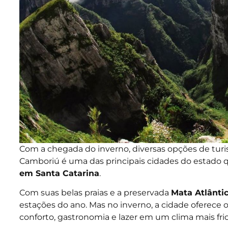
Com a chegada do inverno, diversas opções de tur
Camboriú é uma das principais cidades do estado q
em Santa Catarina
.
Com suas belas praias e a preservada
Mata Atlânti
estações do ano. Mas no inverno, a cidade oferece 
conforto, gastronomia e lazer em um clima mais fr